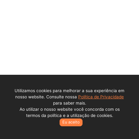
Ajuda
Política de privacidade
Central de ajuda
Contato
Perguntas Frequentes
DPO - Encarregado de Dados Pessoais (LGPD)
Institucional
Sobre a empresa
Utilizamos cookies para melhorar a sua experiência em
Trabalhe conosco
nosso website. Consulte nossa
Política de Privacidade
para saber mais.
Ao utilizar o nosso website você concorda com os
Todos os direitos reservados © Lance Alienações Virtuais EPP
termos da política e a utilização de cookies.
2026 - CNPJ: 23.341.409/0001-77
Eu aceito