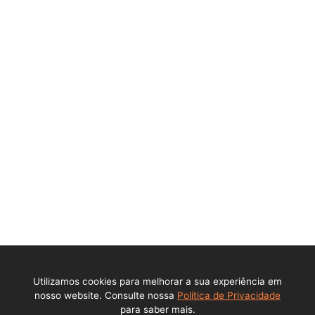
Ajuda
Política de privacidade
Central de ajuda
Contato
Perguntas Frequentes
DPO - Encarregado de Dados Pessoais (LGPD)
Institucional
Sobre a empresa
Utilizamos cookies para melhorar a sua experiência em
Trabalhe conosco
nosso website. Consulte nossa
Política de Privacidade
para saber mais.