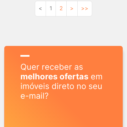
<
1
2
>
>>
Quer receber as
melhores ofertas
em
imóveis direto no seu
e-mail?