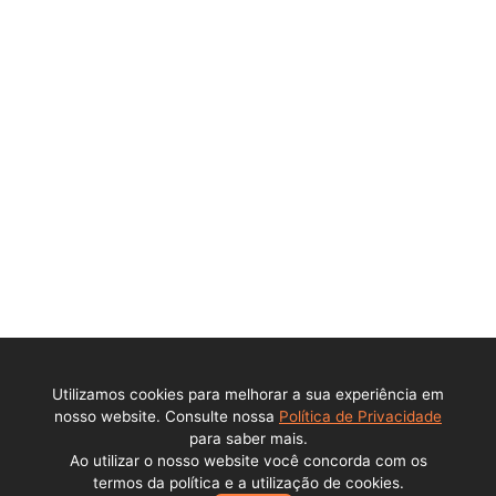
Ajuda
Política de privacidade
Central de ajuda
Contato
Perguntas Frequentes
DPO - Encarregado de Dados Pessoais (LGPD)
Institucional
Sobre a empresa
Utilizamos cookies para melhorar a sua experiência em
Trabalhe conosco
nosso website. Consulte nossa
Política de Privacidade
para saber mais.
Ao utilizar o nosso website você concorda com os
Todos os direitos reservados © Lance Alienações Virtuais EPP
termos da política e a utilização de cookies.