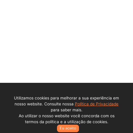
Ajuda
Política de privacidade
Central de ajuda
Contato
Perguntas Frequentes
DPO - Encarregado de Dados Pessoais (LGPD)
Institucional
Sobre a empresa
Utilizamos cookies para melhorar a sua experiência em
Trabalhe conosco
nosso website. Consulte nossa
Política de Privacidade
para saber mais.
Ao utilizar o nosso website você concorda com os
Todos os direitos reservados © Lance Alienações Virtuais EPP
termos da política e a utilização de cookies.
2026 - CNPJ: 23.341.409/0001-77
Eu aceito