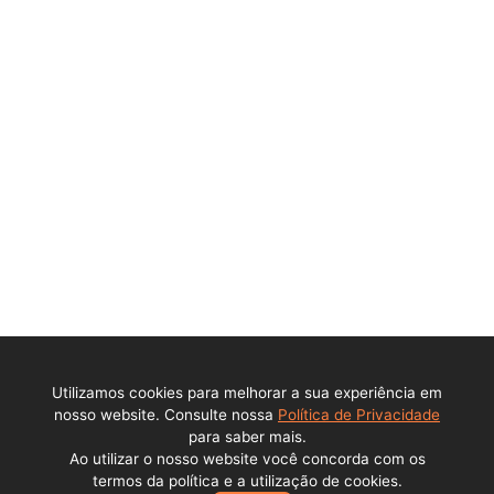
Ajuda
Política de privacidade
Central de ajuda
Contato
Perguntas Frequentes
DPO - Encarregado de Dados Pessoais (LGPD)
Institucional
Sobre a empresa
Utilizamos cookies para melhorar a sua experiência em
Trabalhe conosco
nosso website. Consulte nossa
Política de Privacidade
para saber mais.
Ao utilizar o nosso website você concorda com os
Todos os direitos reservados © Lance Alienações Virtuais EPP
termos da política e a utilização de cookies.