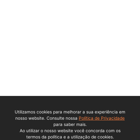
Ajuda
Política de privacidade
Central de ajuda
Contato
Perguntas Frequentes
DPO - Encarregado de Dados Pessoais (LGPD)
Institucional
Sobre a empresa
Utilizamos cookies para melhorar a sua experiência em
Trabalhe conosco
nosso website. Consulte nossa
Política de Privacidade
para saber mais.
Ao utilizar o nosso website você concorda com os
Todos os direitos reservados © Lance Alienações Virtuais EPP
termos da política e a utilização de cookies.