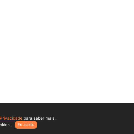
Comarca
JF-RJ
l
esa
osco
 Privacidade
para saber mais.
41.409/0001-77
ookies.
Eu aceito