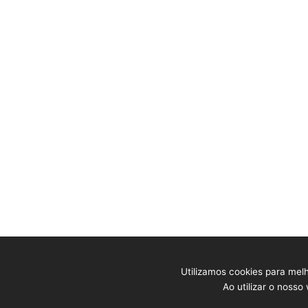
multa, além da pena correspondente à violência.
Leilões
Judiciais
Extrajudiciais
Utilizamos cookies para mel
Todos os dire
Ao utilizar o nosso