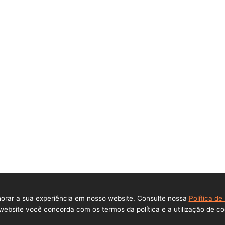
Ajuda
Instituciona
Política de privacidade
Sobre a empr
Central de ajuda
Trabalhe con
Contato
Perguntas Frequentes
DPO - Encarregado de
Dados Pessoais (LGPD)
horar a sua experiência em nosso website. Consulte nossa
Política de
itos reservados © Lance Alienações Virtuais EPP 2026 - CNPJ: 23.3
 website você concorda com os termos da política e a utilização de c