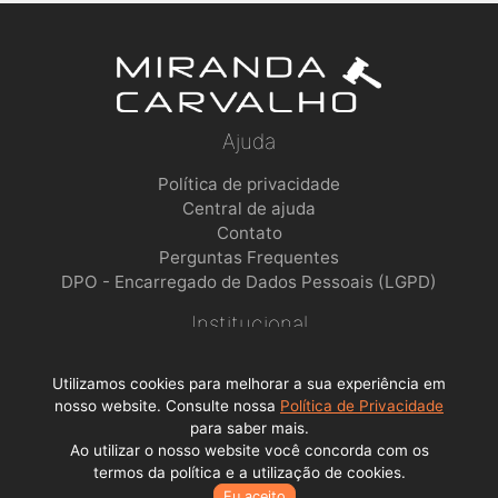
Ajuda
Política de privacidade
Central de ajuda
Contato
Perguntas Frequentes
DPO - Encarregado de Dados Pessoais (LGPD)
Institucional
Sobre a empresa
Utilizamos cookies para melhorar a sua experiência em
Trabalhe conosco
nosso website. Consulte nossa
Política de Privacidade
para saber mais.
Ao utilizar o nosso website você concorda com os
Todos os direitos reservados © Lance Alienações Virtuais EPP
termos da política e a utilização de cookies.
2026 - CNPJ: 23.341.409/0001-77
Eu aceito