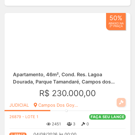
50%
ABAIXO NA
2ª PRAÇA
Apartamento, 46m², Cond. Res. Lagoa
Dourada, Parque Tamandaré, Campos dos
Goytacazes/RJ
R$ 230.000,00
JUDICIAL
Campos Dos Goytacazes, RJ
26879 - LOTE 1
FAÇA SEU LANCE
2451
3
0
04/08/2026 às 00:00
1ª PRAÇA