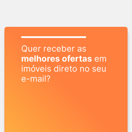
Quer receber as
melhores ofertas
em
imóveis direto no seu
e-mail?