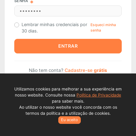
SENHA
Lembrar minhas credenciais por
Esqueci minha
senha
30 dias.
ENTRAR
Não tem conta?
Cadastre-se
grátis
Utilizamos cookies para melhorar a sua experiência em
nosso website. Consulte nossa
Política de Privacidade
para saber mais.
Ao utilizar o nosso website você concorda com os
termos da política e a utilização de cookies.
Eu aceito
Todos os direitos reservados © Lance Alienações Virtuais EPP
2026 - CNPJ: 23.341.409./000177..