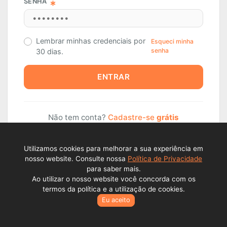
SENHA
Lembrar minhas credenciais por
Esqueci minha
senha
30 dias.
ENTRAR
Não tem conta?
Cadastre-se
grátis
Utilizamos cookies para melhorar a sua experiência em
nosso website. Consulte nossa
Política de Privacidade
para saber mais.
Ao utilizar o nosso website você concorda com os
termos da política e a utilização de cookies.
Eu aceito
Todos os direitos reservados © Lance Alienações Virtuais EPP
2026 - CNPJ: 23.341.409./000177..