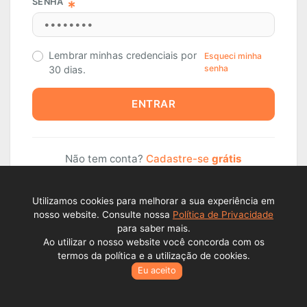
SENHA
Lembrar minhas credenciais por
Esqueci minha
senha
30 dias.
ENTRAR
Não tem conta?
Cadastre-se
grátis
Utilizamos cookies para melhorar a sua experiência em
nosso website. Consulte nossa
Política de Privacidade
para saber mais.
Ao utilizar o nosso website você concorda com os
termos da política e a utilização de cookies.
Eu aceito
Todos os direitos reservados © Lance Alienações Virtuais EPP
2026 - CNPJ: 23.341.409./000177..