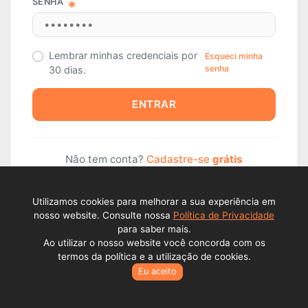
SENHA
Lembrar minhas credenciais por
Esqueci minha
senha
30 dias.
ENTRAR
Não tem conta?
Cadastre-se
grátis
Utilizamos cookies para melhorar a sua experiência em
nosso website. Consulte nossa
Política de Privacidade
para saber mais.
Ao utilizar o nosso website você concorda com os
termos da política e a utilização de cookies.
Eu aceito
Todos os direitos reservados © Lance Alienações Virtuais EPP
2026 - CNPJ: 23.341.409./000177..