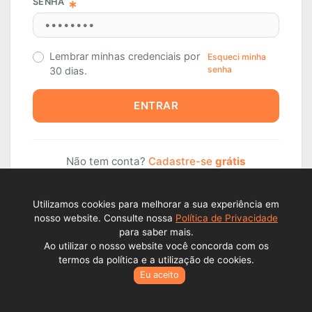
SENHA
Lembrar minhas credenciais por
Esqueci minha
senha
30 dias.
ENTRAR
Não tem conta?
Cadastre-se
grátis
Utilizamos cookies para melhorar a sua experiência em
nosso website. Consulte nossa
Política de Privacidade
para saber mais.
Ao utilizar o nosso website você concorda com os
termos da política e a utilização de cookies.
Eu aceito
Todos os direitos reservados © Lance Alienações Virtuais EPP
2026 - CNPJ: 23.341.409./000177..