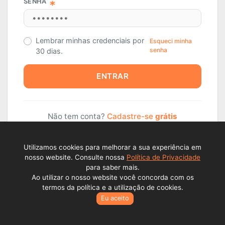
SENHA
Lembrar minhas credenciais por
Esqueci minha
senha
30 dias.
ENTRAR
Não tem conta?
Cadastre-se
grátis
Utilizamos cookies para melhorar a sua experiência em
nosso website. Consulte nossa
Política de Privacidade
para saber mais.
Ao utilizar o nosso website você concorda com os
termos da política e a utilização de cookies.
Eu aceito
Todos os direitos reservados © Lance Alienações Virtuais EPP
2026 - CNPJ: 23.341.409./000177..