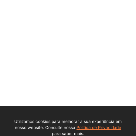
Ajuda
Política de privacidade
Central de ajuda
Contato
Perguntas Frequentes
DPO - Encarregado de Dados Pessoais (LGPD)
Institucional
Sobre a empresa
Utilizamos cookies para melhorar a sua experiência em
Trabalhe conosco
nosso website. Consulte nossa
Política de Privacidade
para saber mais.